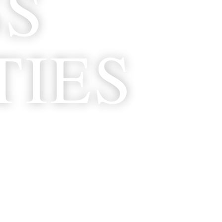
SS
TIES