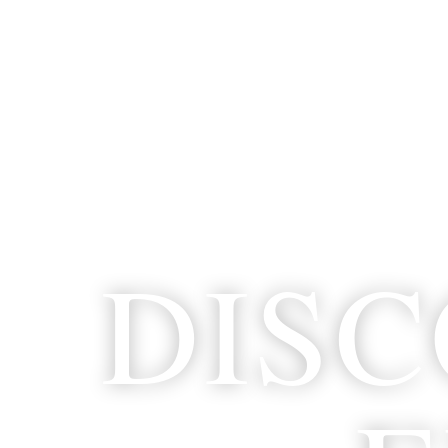
内
容
を
ス
キ
ッ
プ
DIS