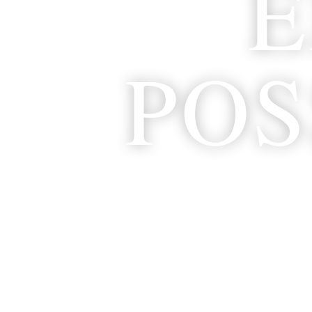
E
POS