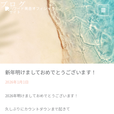
ブログ
ア
内
ー
容
カ
イ
を
ブ
ス
キ
ッ
プ
新年明けましておめでとうございます！
2026年1月1日
2026年明けましておめでとうございます！
久しぶりにカウントダウンまで起きて