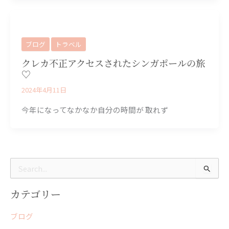
ブログ
トラベル
クレカ不正アクセスされたシンガポールの旅
♡
2024年4月11日
今年になってなかなか自分の時間が 取れず
検
索
対
カテゴリー
象
:
ブログ