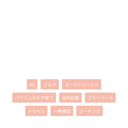
ブログ
ア
内
Filter
ー
容
posts
カ
イ
を
by
ブ
ス
category
キ
ッ
プ
All
ブログ
ゴールドコースト
バイリンガル子育て
海外起業
プライベート
トラベル
一時帰国
コーチング